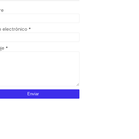
re
o electrónico
*
aje
*