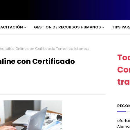
ACITACIÓN
GESTION DE RECURSOS HUMANOS
TIPS PA
ratuitos Online con Certificado Tematica Idiomas
To
line con Certificado
Co
tr
RECO
oferta
Alema