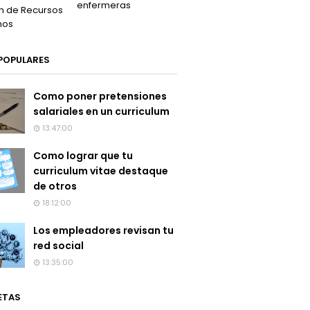
enfermeras
n de Recursos
nos
POPULARES
Como poner pretensiones
salariales en un curriculum
13:47:00
Como lograr que tu
curriculum vitae destaque
de otros
18:12:00
Los empleadores revisan tu
red social
13:35:00
ETAS