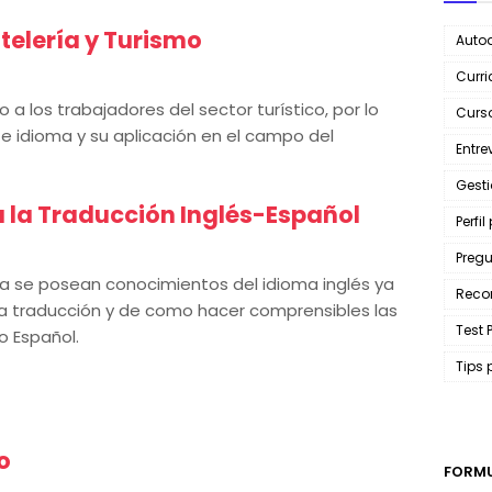
telería y Turismo
Autod
Curri
 a los trabajadores del sector turístico, por lo
Curso
e idioma y su aplicación en el campo del
Entre
Gest
a la Traducción Inglés-Español
Perfil
Pregu
ya se posean conocimientos del idioma inglés ya
Reco
a traducción y de como hacer comprensibles las
Test 
o Español.
Tips 
o
FORMU