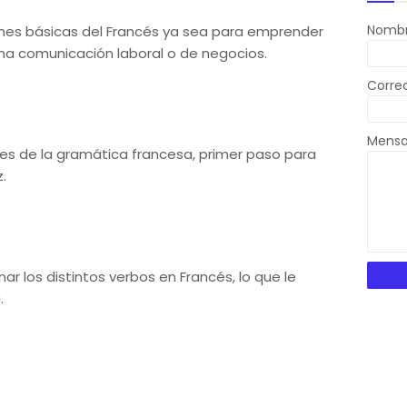
Nomb
ones básicas del Francés ya sea para emprender
una comunicación laboral o de negocios.
Corre
Mens
es de la gramática francesa, primer paso para
.
r los distintos verbos en Francés, lo que le
.