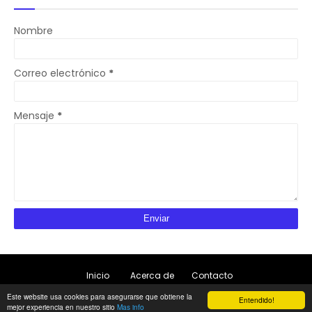
Nombre
Correo electrónico
*
Mensaje
*
Inicio
Acerca de
Contacto
Este website usa cookies para asegurarse que obtiene la
Copyright ©
2026
Todo Empleo | Consejos para tu trabajo ideal
Entendido!
mejor experiencia en nuestro sitio
Mas info