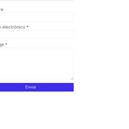
re
o electrónico
*
aje
*