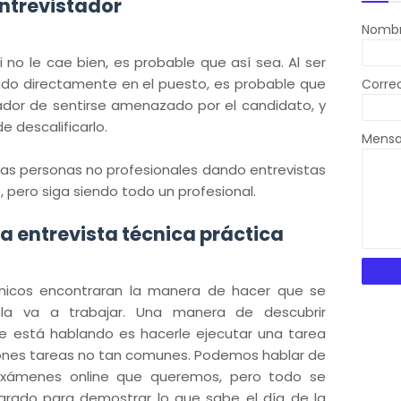
entrevistador
Nomb
 no le cae bien, es probable que así sea. Al ser
rado directamente en el puesto, es probable que
Corre
ador de sentirse amenazado por el candidato, y
e descalificarlo.
Mens
as personas no profesionales dando entrevistas
, pero siga siendo todo un profesional.
a entrevista técnica práctica
cnicos encontraran la manera de hacer que se
 la va a trabajar. Una manera de descubrir
e está hablando es hacerle ejecutar una tarea
iones tareas no tan comunes. Podemos hablar de
exámenes online que queremos, pero todo se
parado para demostrar lo que sabe el día de la