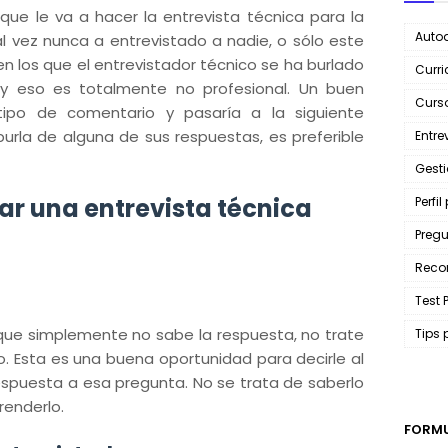
que le va a hacer la entrevista técnica para la
Autod
l vez nunca a entrevistado a nadie, o sólo este
 los que el entrevistador técnico se ha burlado
Curri
 y eso es totalmente no profesional. Un buen
Curso
 tipo de comentario y pasaría a la siguiente
burla de alguna de sus respuestas, es preferible
Entre
Gest
ar una entrevista técnica
Perfil
Pregu
Reco
Test 
 que simplemente no sabe la respuesta, no trate
Tips 
so. Esta es una buena oportunidad para decirle al
espuesta a esa pregunta. No se trata de saberlo
renderlo.
FORMU