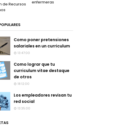
enfermeras
n de Recursos
nos
POPULARES
Como poner pretensiones
salariales en un curriculum
13:47:00
Como lograr que tu
curriculum vitae destaque
de otros
18:12:00
Los empleadores revisan tu
red social
13:35:00
ETAS