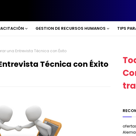
ACITACIÓN
GESTION DE RECURSOS HUMANOS
TIPS PA
ar una Entrevista Técnica con Éxito
To
ntrevista Técnica con Éxito
Co
tr
RECO
oferta
Alema