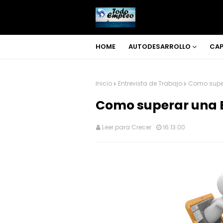
HOME
AUTODESARROLLO
CAP
Inicio
Entrevista de Trabajo
Como super
Como superar una E
Leer para Crecer
16:13:00