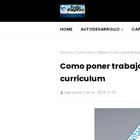
HOME
AUTODESARROLLO
CAP
Inicio
Curriculum Vitae
Como poner tra
Como poner trabajo
curriculum
Leer para Crecer
18:21:00