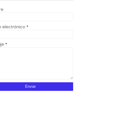
re
o electrónico
*
aje
*