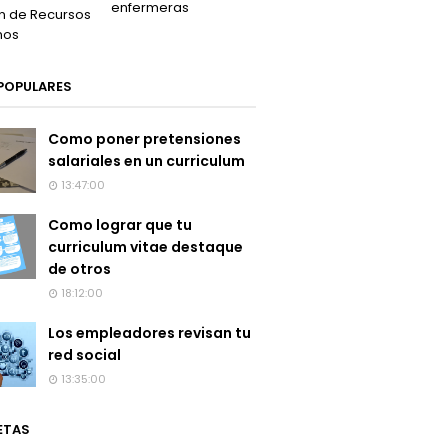
enfermeras
n de Recursos
nos
POPULARES
Como poner pretensiones
salariales en un curriculum
13:47:00
Como lograr que tu
curriculum vitae destaque
de otros
18:12:00
Los empleadores revisan tu
red social
13:35:00
ETAS