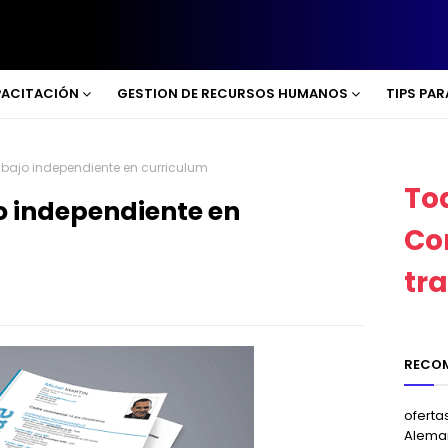
ACITACIÓN
GESTION DE RECURSOS HUMANOS
TIPS PA
bajo independiente en curriculum
To
 independiente en
Co
tr
RECO
oferta
Alema